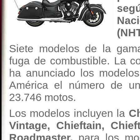
segú
Naci
(NHT
Siete modelos de la gama
fuga de combustible. La 
ha anunciado los modelos
América el número de un
23.746 motos.
Los modelos incluyen la
Ch
Vintage, Chieftain, Chie
Roadmaster,
para los mod