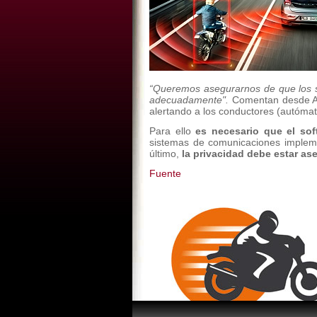
“Queremos asegurarnos de que los se
adecuadamente".
Comentan desde AMA
alertando a los conductores (autóma
Para ello
es necesario que el sof
sistemas de comunicaciones impleme
último,
la privacidad debe estar as
Fuente