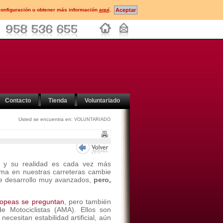
configuración u obtener más información
aquí
.
Contacto
Tienda
Voluntariado
Usted se encuentra en:
VOLUNTARIADO
a
y su realidad es cada vez más
ama en nuestras carreteras cambie
e desarrollo muy avanzados,
pero,
ropeas se preguntan
, pero también
e Motociclistas (AMA). Ellos son
cesitan estabilidad artificial, aún