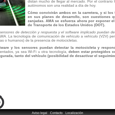
distan mucho de llegar al mercado. Por el contrario
autónomos son una realidad a día de hoy.
Cómo convivirán ambos en la carretera, y si los 
en sus planes de desarrollo, son cuestiones q
zanjadas. AMA se esfuerza ahora por exponer e
de Transporte de los Estados Unidos (DOT).
nsores de detección y respuesta y el software implicado puedan det
. La tecnología de comunicación de vehículo a vehículo (V2V) permi
tas o humanos) de la presencia de motocicletas.
tware y los sensores puedan detectar la motocicleta y respo
ntados, ya sea Wi-Fi u otra tecnología,
deben estar protegidos co
egurada, tanto del vehículo (posibilidad de desactivar el seguimi
|
|
Aviso legal
Contacto
Localización