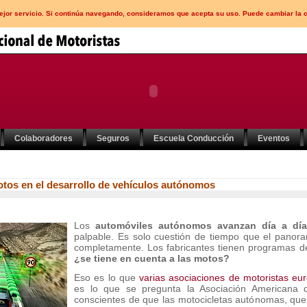
mejor servicio. Si continúa navegando, consideramos que acepta su uso. Puede cambiar la 
Colaboradores
Seguros
Escuela Conducción
Eventos
tos en el desarrollo de vehículos autónomos
Los
automóviles autónomos avanzan día a dí
palpable. Es solo cuestión de tiempo que el panor
completamente. Los fabricantes tienen programas d
¿se tiene en cuenta a las motos?
Eso es lo que
varias asociaciones de motoristas eu
es lo que se pregunta la Asociación Americana d
conscientes de que las motocicletas autónomas, que ne