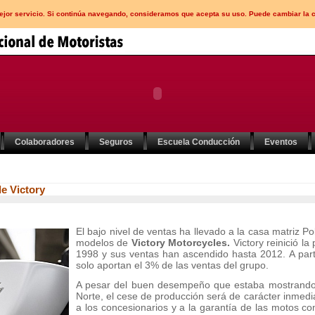
mejor servicio. Si continúa navegando, consideramos que acepta su uso. Puede cambiar la 
Colaboradores
Seguros
Escuela Conducción
Eventos
de Victory
El bajo nivel de ventas ha llevado a la casa matriz Po
modelos de
Victory Motorcycles.
Victory reinició l
1998 y sus ventas han ascendido hasta 2012. A part
solo aportan el 3% de las ventas del grupo.
A pesar del buen desempeño que estaba mostrando
Norte, el cese de producción será de carácter inmed
a los concesionarios y a la garantía de las motos c