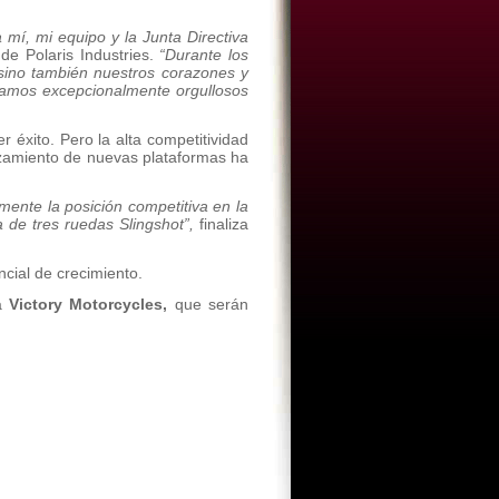
a mí, mi equipo y la Junta Directiva
e Polaris Industries.
“Durante los
 sino también nuestros corazones y
stamos excepcionalmente orgullosos
r éxito. Pero la alta competitividad
anzamiento de nuevas plataformas ha
lmente la posición competitiva en la
a de tres ruedas Slingshot”,
finaliza
cial de crecimiento.
ta
Victory Motorcycles,
que serán