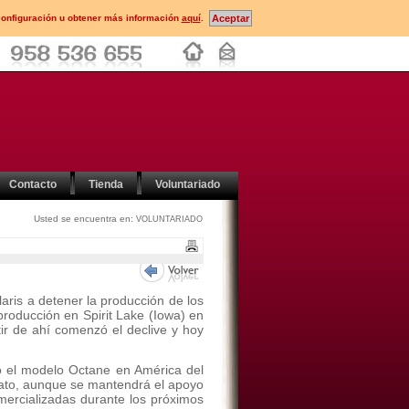
configuración u obtener más información
aquí
.
Contacto
Tienda
Voluntariado
Usted se encuentra en:
VOLUNTARIADO
laris a detener la producción de los
a producción en Spirit Lake (Iowa) en
ir de ahí comenzó el declive y hoy
 el modelo Octane en América del
iato, aunque se mantendrá el apoyo
omercializadas durante los próximos