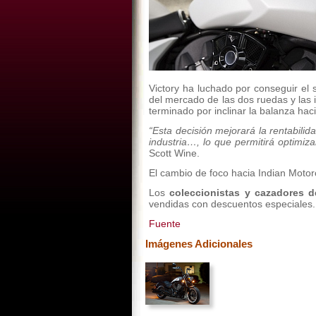
Victory ha luchado por conseguir el s
del mercado de las dos ruedas y las 
terminado por inclinar la balanza hac
“Esta decisión mejorará la rentabilid
industria…, lo que permitirá optimiza
Scott Wine.
El cambio de foco hacia Indian Motor
Los
coleccionistas y cazadores 
vendidas con descuentos especiales. 
Fuente
Imágenes Adicionales