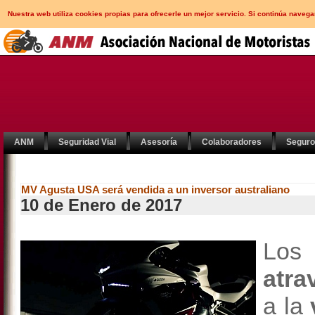
Nuestra web utiliza cookies propias para ofrecerle un mejor servicio. Si continúa nav
ANM
Seguridad Vial
Asesoría
Colaboradores
Segur
MV Agusta USA será vendida a un inversor australiano
10 de Enero de 2017
Lo
atra
a la