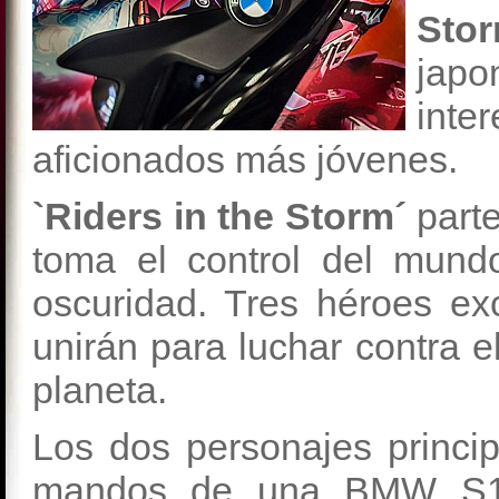
Sto
jap
int
aficionados más jóvenes.
`Riders in the Storm´
part
toma el control del mund
oscuridad. Tres héroes ex
unirán para luchar contra e
planeta.
Los dos personajes princi
mandos de una BMW S10