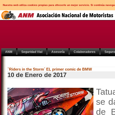
Nuestra web utiliza cookies propias para ofrecerle un mejor servicio. Si continúa nav
ANM
Seguridad Vial
Asesoría
Colaboradores
Segur
`Riders in the Storm´ EL primer comic de BMW
10 de Enero de 2017
Tatu
se d
de 