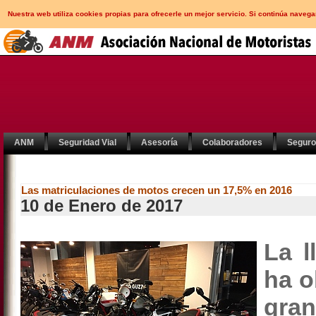
Nuestra web utiliza cookies propias para ofrecerle un mejor servicio. Si continúa nav
ANM
Seguridad Vial
Asesoría
Colaboradores
Segur
Las matriculaciones de motos crecen un 17,5% en 2016
10 de Enero de 2017
La l
ha o
gra