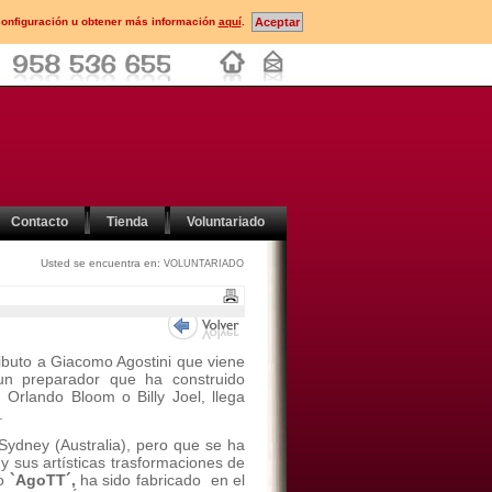
configuración u obtener más información
aquí
.
Contacto
Tienda
Voluntariado
Usted se encuentra en:
VOLUNTARIADO
ibuto a Giacomo Agostini que viene
n preparador que ha construido
Orlando Bloom o Billy Joel, llega
.
ydney (Australia), pero que se ha
y sus artísticas trasformaciones de
do
`AgoTT´,
ha sido fabricado en el