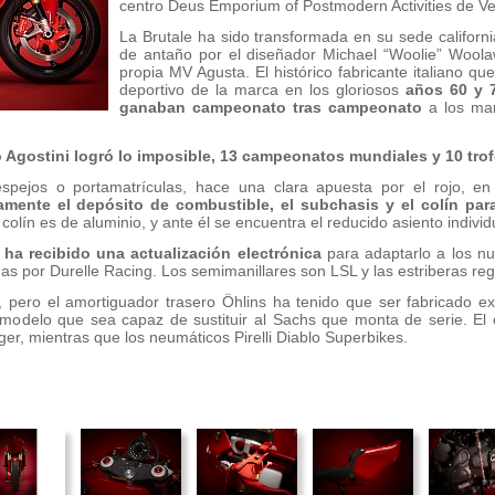
centro Deus Emporium of Postmodern Activities de Ven
La Brutale ha sido transformada en su sede californ
de antaño por el diseñador Michael “Woolie” Woolaw
propia MV Agusta. El histórico fabricante italiano qu
deportivo de la marca en los gloriosos
años 60 y 
ganaban campeonato tras campeonato
a los man
Agostini logró lo imposible, 13 campeonatos mundiales y 10 trofe
 espejos o portamatrículas, hace una clara apuesta por el rojo, e
ente el depósito de combustible, el subchasis y el colín para 
 colín es de aluminio, y ante él se encuentra el reducido asiento individ
le ha recibido una actualización electrónica
para adaptarlo a los n
adas por Durelle Racing. Los semimanillares son LSL y las estriberas r
l, pero el amortiguador trasero Öhlins ha tenido que ser fabricado e
odelo que sea capaz de sustituir al Sachs que monta de serie. El c
er, mientras que los neumáticos Pirelli Diablo Superbikes.