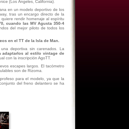
ice (Los Ángeles, California).
iana en un modelo deportivo de los
ay, tras un encargo directo de la
e quiere rendir homenaje al espíritu
70, cuando las MV Agusta 350-4
dos del mejor piloto de todos los
os en el TT de la Isla de Man.
n una deportiva sin carenados. La
adaptarlos al estilo vintage de
ual con la inscripción AgoTT.
uevos escapes largos. El tacómetro
egulables son de Rizoma.
xprofeso para el modelo, ya que la
onjunto del freno delantero se ha