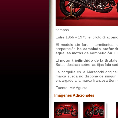
tiempos.
Entre 1966 y 1973, el piloto
Giacomo 
El modelo sin faro, intermitentes,
preparación
ha cambiado profundam
aquellas motos de competición.
El
El
motor tricilíndrido de la Bruta
Scitsu destaca sobre las tijas fabric
La horquilla es la Marzocchi origina
marca sueca no dispone de ningún m
encargado a la marca francesa Bering
Fuente: MV Agusta
Imágenes Adicionales