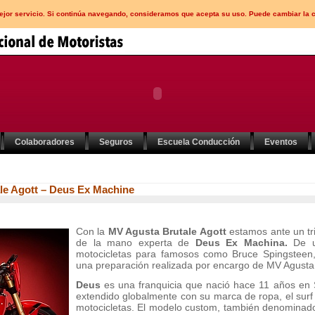
mejor servicio. Si continúa navegando, consideramos que acepta su uso. Puede cambiar la 
Colaboradores
Seguros
Escuela Conducción
Eventos
le Agott – Deus Ex Machine
Con la
MV Agusta Brutale Agott
estamos ante un tr
de la mano experta de
Deus Ex Machina.
De u
motocicletas para famosos como Bruce Spingsteen, 
una preparación realizada por encargo de MV Agusta
Deus
es una franquicia que nació hace 11 años en S
extendido globalmente con su marca de ropa, el surf 
motocicletas. El modelo custom, también denomina