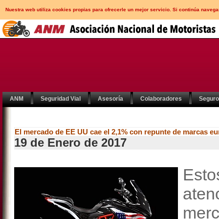
Nuestra web utiliza cookies propias para ofrecerle un mejor servicio. Si continúa nav
ANM
Seguridad Vial
Asesoría
Colaboradores
Segur
El mercado de EE UU cae el 2,1% con repunte de marcas e
19 de Enero de 2017
Esto
aten
mer