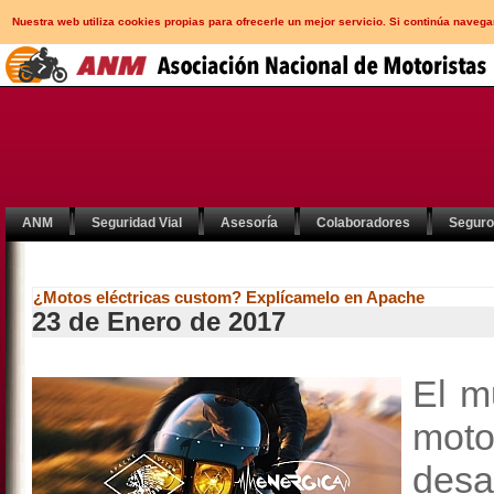
Nuestra web utiliza cookies propias para ofrecerle un mejor servicio. Si continúa nav
ANM
Seguridad Vial
Asesoría
Colaboradores
Segur
¿Motos eléctricas custom? Explícamelo en Apache
23 de Enero de 2017
El m
moto
desa