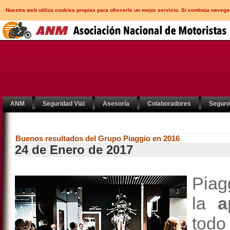
Nuestra web utiliza cookies propias para ofrecerle un mejor servicio. Si continúa nav
ANM
Seguridad Vial
Asesoría
Colaboradores
Segur
Buenos resultados del Grupo Piaggio en 2016
24 de Enero de 2017
Piag
la
a
tod