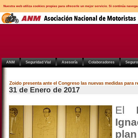
Nuestra web utiliza cookies propias para ofrecerle un mejor servicio. Si continúa nav
ANM
Seguridad Vial
Asesoría
Colaboradores
Segur
Zoido presenta ante el Congreso las nuevas medidas para red
31 de Enero de 2017
El
Ign
pla