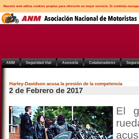
Nuestra web utiliza cookies propias para ofrecerle un mejor servicio. Si continúa nav
ANM
Seguridad Vial
Asesoría
Colaboradores
Segur
Harley-Davidson acusa la presión de la competencia
2 de Febrero de 2017
El g
rued
acu