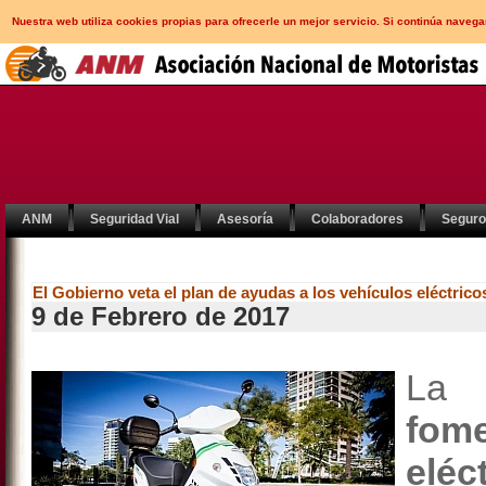
Nuestra web utiliza cookies propias para ofrecerle un mejor servicio. Si continúa nav
ANM
Seguridad Vial
Asesoría
Colaboradores
Segur
El Gobierno veta el plan de ayudas a los vehículos eléctrico
9 de Febrero de 2017
L
fom
eléc