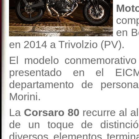
Moto
comp
en B
en 2014 a Trivolzio (PV).
El modelo conmemorativo
presentado en el EIC
departamento de persona
Morini.
La
Corsaro 80
recurre al a
de un toque de distinci
diversos elementos termin