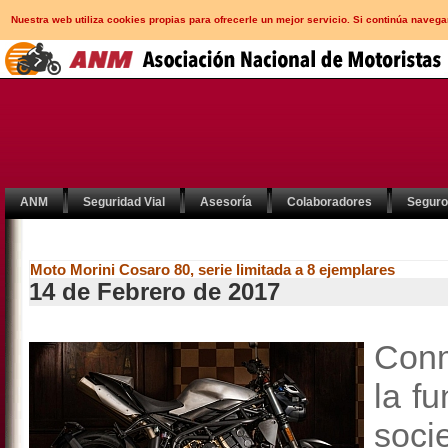
Nuestra web utiliza cookies propias para ofrecerle un mejor servicio. Si continúa nav
ANM
Seguridad Vial
Asesoría
Colaboradores
Segur
Moto Morini Cosaro 80, serie limitada a 8 ejemplares
14 de Febrero de 2017
Con
la f
soci