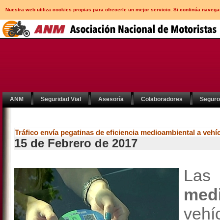
Nuestra web utiliza cookies propias para ofrecerle un mejor servicio. Si continúa nav
ANM
Seguridad Vial
Asesoría
Colaboradores
Segur
Tráfico envía pegatinas de eficiencia medioambiental a veh
15 de Febrero de 2017
La
med
vehí