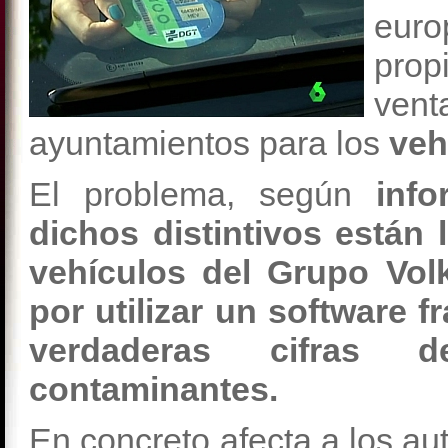
eur
pro
ven
ayuntamientos para los
veh
El problema, según
info
dichos distintivos están 
vehículos del Grupo Vol
por utilizar un software
verdaderas cifras
contaminantes.
En concreto afecta a los au