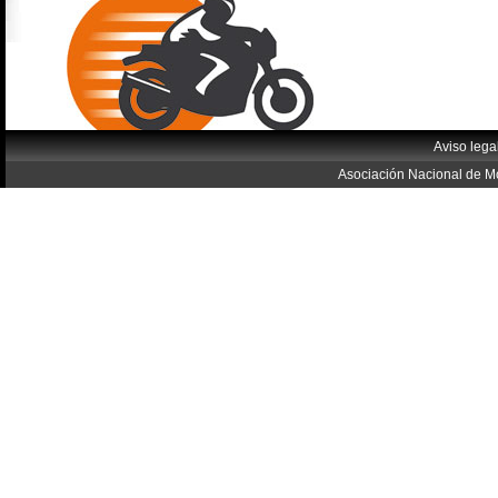
Aviso lega
Asociación Nacional de Mo