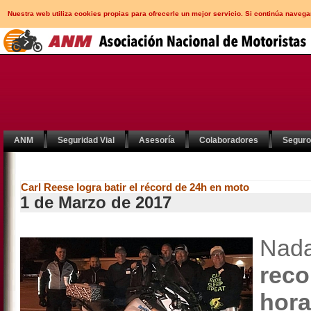
Nuestra web utiliza cookies propias para ofrecerle un mejor servicio. Si continúa nav
ANM
Seguridad Vial
Asesoría
Colaboradores
Segur
Carl Reese logra batir el récord de 24h en moto
1 de Marzo de 2017
Nad
rec
hor