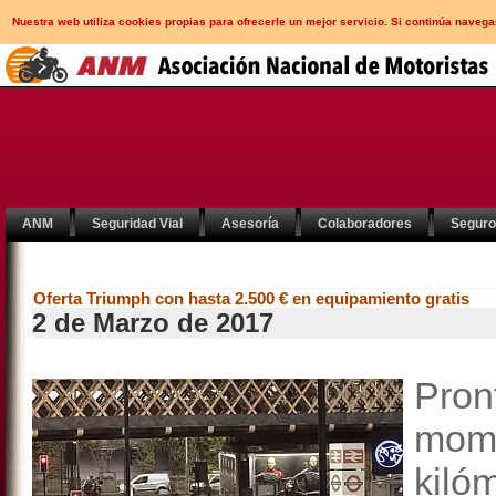
Nuestra web utiliza cookies propias para ofrecerle un mejor servicio. Si continúa nav
ANM
Seguridad Vial
Asesoría
Colaboradores
Segur
Oferta Triumph con hasta 2.500 € en equipamiento gratis
2 de Marzo de 2017
Pron
mom
kiló