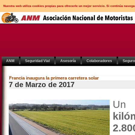
Nuestra web utiliza cookies propias para ofrecerle un mejor servicio. Si continúa nav
ANM
Seguridad Vial
Asesoría
Colaboradores
Segur
Francia inaugura la primera carretera solar
7 de Marzo de 2017
Un 
kiló
2.8