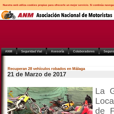
Nuestra web utiliza cookies propias para ofrecerle un mejor servicio. Si continúa nav
ANM
Seguridad Vial
Asesoría
Colaboradores
Segur
Recuperan 28 vehículos robados en Málaga
21 de Marzo de 2017
La G
Loca
de F