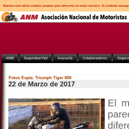
Nuestra web utiliza cookies propias para ofrecerle un mejor servicio. Si continúa nav
ANM
Seguridad Vial
Asesoría
Colaboradores
Segur
Fotos Espía: Triumph Tiger 800
22 de Marzo de 2017
El m
pare
dife