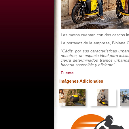
Las motos cuentan con dos cascos inte
La portavoz de la empresa, Bibiana G
“Cádiz, por sus características urba
nosotros, un espacio ideal para inici
cierra determinados tramos urbanos
hacerla sostenible y eficiente”.
Fuente
Imágenes Adicionales