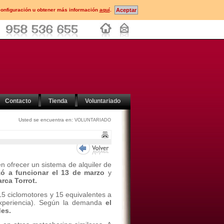
configuración u obtener más información
aquí
.
Contacto
Tienda
Voluntariado
Usted se encuentra en:
VOLUNTARIADO
n ofrecer un sistema de alquiler de
 a funcionar el 13 de marzo
y
rca Torrot.
15 ciclomotores y 15 equivalentes a
xperiencia). Según la demanda
el
des.