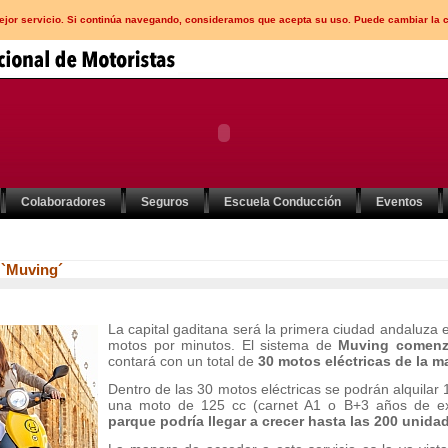
mejor servicio. Si continúa navegando, consideramos que acepta su uso. Puede cambiar la 
Colaboradores
Seguros
Escuela Conducción
Eventos
 `Muving´
La capital gaditana será la primera ciudad andaluza e
motos por minutos. El sistema de
Muving comenzó
contará con un total de
30 motos eléctricas de la ma
Dentro de las 30 motos eléctricas se podrán alquilar 
una moto de 125 cc (carnet A1 o B+3 años de e
parque podría llegar a crecer hasta las 200 unida