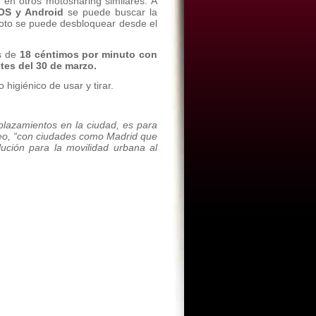
 en otros motosharing similares. A
 IOS y Android
se puede buscar la
moto se puede desbloquear desde el
es de
18 céntimos por minuto con
ntes del 30 de marzo.
higiénico de usar y tirar.
splazamientos en la ciudad, es para
róleo, “con ciudades como Madrid que
ución para la movilidad urbana al