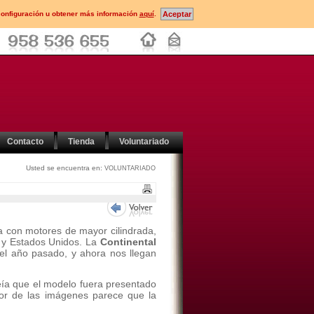
configuración u obtener más información
aquí
.
Contacto
Tienda
Voluntariado
Usted se encuentra en:
VOLUNTARIADO
 con motores de mayor cilindrada,
 y Estados Unidos. La
Continental
 el año pasado, y ahora nos llegan
eía que el modelo fuera presentado
or de las imágenes parece que la