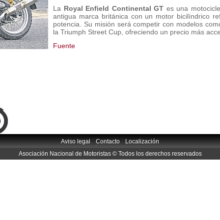
La
Royal Enfield Continental GT
es una motociclet
antigua marca británica con un motor bicilíndrico r
potencia. Su misión será competir con modelos como
la Triumph Street Cup, ofreciendo un precio más acce
Fuente
|
|
Aviso legal
Contacto
Localización
Asociación Nacional de Motoristas © Todos los derechos reservados