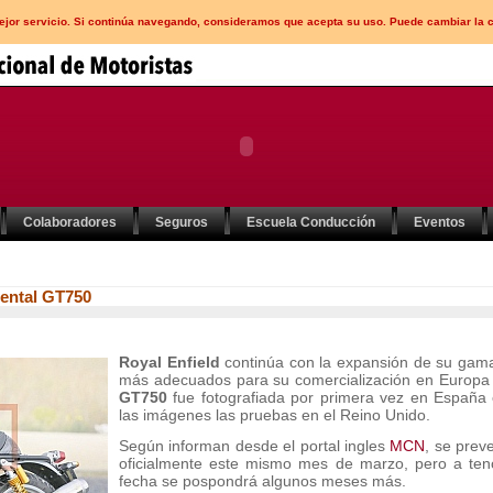
mejor servicio. Si continúa navegando, consideramos que acepta su uso. Puede cambiar la 
Colaboradores
Seguros
Escuela Conducción
Eventos
nental GT750
Royal Enfield
continúa con la expansión de su gama
más adecuados para su comercialización en Europa
GT750
fue fotografiada por primera vez en España
las imágenes las pruebas en el Reino Unido.
Según informan desde el portal ingles
MCN
, se prev
oficialmente este mismo mes de marzo, pero a ten
fecha se pospondrá algunos meses más.