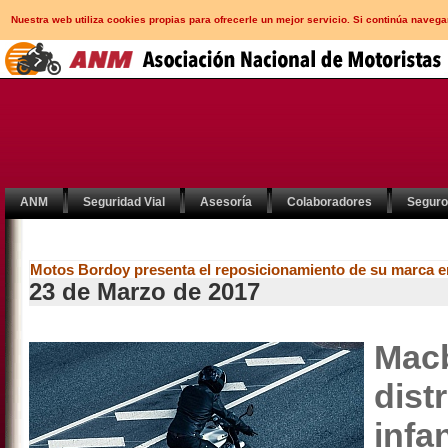
Nuestra web utiliza cookies propias para ofrecerle un mejor servicio. Si continúa nav
ANM
Seguridad Vial
Asesoría
Colaboradores
Segur
Motos Bordoy presenta el reposicionamiento de su marca 
23 de Marzo de 2017
Macb
dis
inf