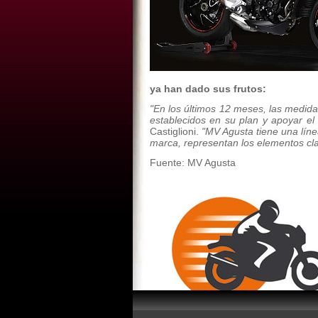
ya han dado sus frutos:
"En los últimos 12 meses, las medida
establecidos en su plan y apoyar el
Castiglioni.
"MV Agusta tiene una líne
marca, representan los elementos cla
Fuente: MV Agusta