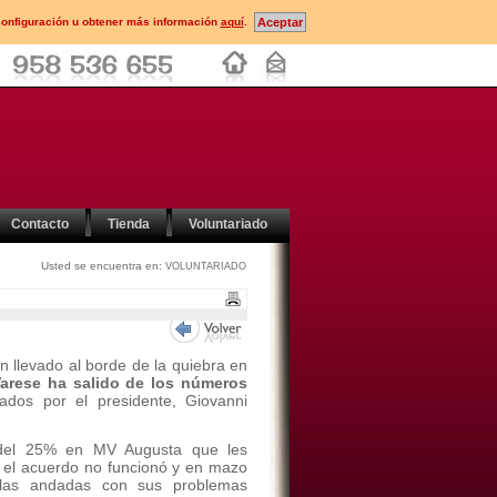
configuración u obtener más información
aquí
.
Contacto
Tienda
Voluntariado
Usted se encuentra en:
VOLUNTARIADO
n llevado al borde de la quiebra en
Varese ha salido de los números
ados por el presidente, Giovanni
del 25% en MV Augusta que les
go el acuerdo no funcionó y en mazo
a las andadas con sus problemas