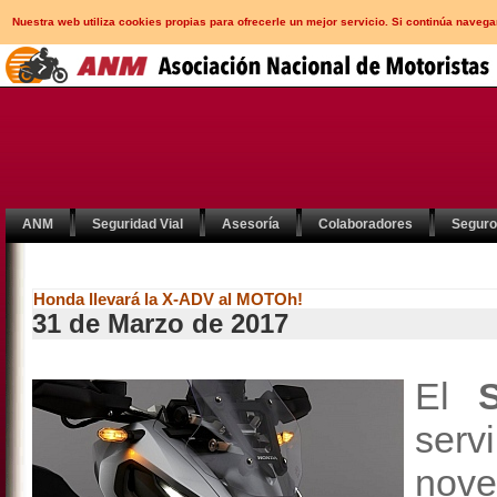
Nuestra web utiliza cookies propias para ofrecerle un mejor servicio. Si continúa nav
ANM
Seguridad Vial
Asesoría
Colaboradores
Segur
Honda llevará la X-ADV al MOTOh!
31 de Marzo de 2017
El
ser
nove