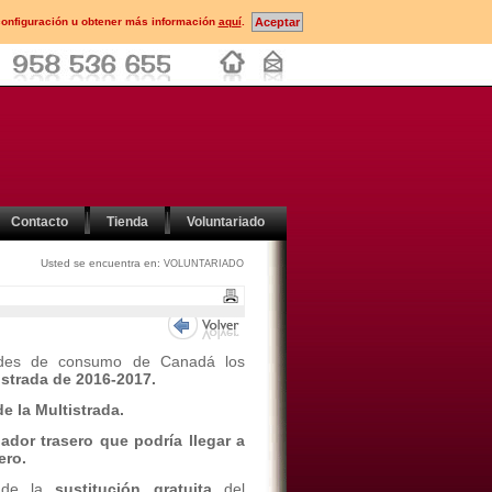
configuración u obtener más información
aquí
.
Contacto
Tienda
Voluntariado
Usted se encuentra en:
VOLUNTARIADO
dades de consumo de Canadá los
istrada de 2016-2017.
e la Multistrada.
ador trasero que podría llegar a
ero.
 de la
sustitución gratuita
del