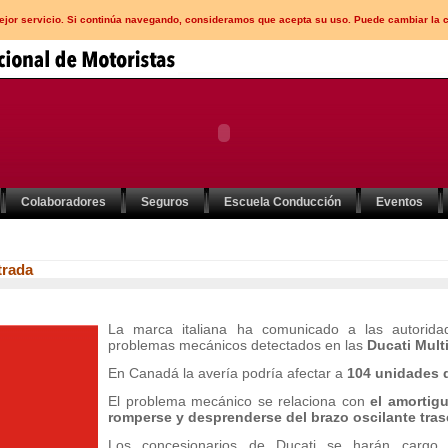
mejor servicio. Si continúa navegando, consideramos que acepta su uso. Puede cambiar la 
Colaboradores
Seguros
Escuela Conducción
Eventos
trada
La marca italiana ha comunicado a las autori
problemas mecánicos detectados en las
Ducati Mult
En Canadá la avería podría afectar a
104 unidades d
El problema mecánico se relaciona con
el amortigu
romperse y desprenderse del brazo oscilante tras
Los concesionarios de Ducati se harán cargo