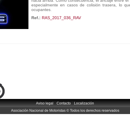
hacia arriba. Como consecuencia, el anclaje entre el 
especialmente en casos de colisión trasera, lo q
ocupantes.
Ref.:
RAS_2017_036_RAV
|
|
Aviso legal
Contacto
Localización
Asociación Nacional de Motoristas © Todos los derechos reservados