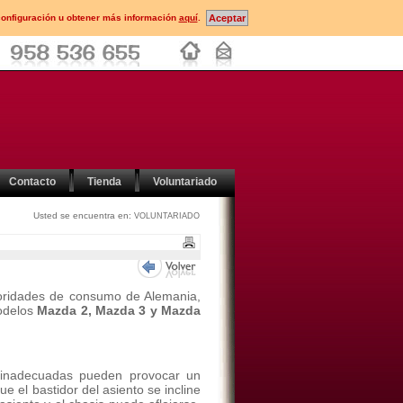
configuración u obtener más información
aquí
.
Contacto
Tienda
Voluntariado
Usted se encuentra en:
VOLUNTARIADO
toridades de consumo de Alemania,
odelos
Mazda 2, Mazda 3 y Mazda
inadecuadas pueden provocar un
ue el bastidor del asiento se incline