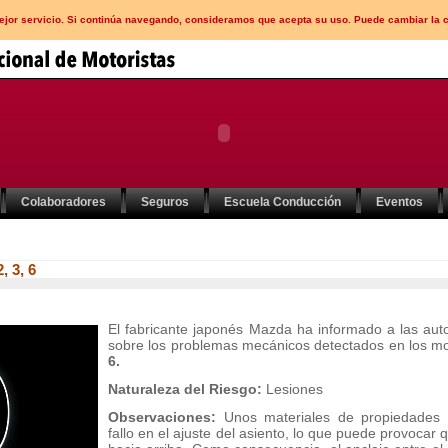
mejor servicio. Si continúa navegando, consideramos que acepta su uso. Puede cambiar la 
Colaboradores
Seguros
Escuela Conducción
Eventos
, 3, 6
El fabricante japonés Mazda ha informado a las au
sobre los problemas mecánicos detectados en los m
6.
Naturaleza del Riesgo:
Lesiones
Observaciones:
Unos materiales de propiedades 
fallo en el ajuste del asiento, lo que puede provocar q