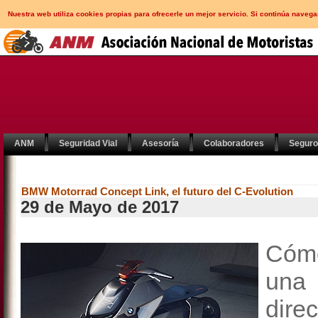
Nuestra web utiliza cookies propias para ofrecerle un mejor servicio. Si continúa nav
ANM
Seguridad Vial
Asesoría
Colaboradores
Segur
BMW Motorrad Concept Link, el futuro del C-Evolution
29 de Mayo de 2017
Cómo
una
dire