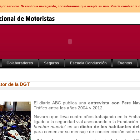
mejor servicio. Si continúa navegando, consideramos que acepta su uso. Puede cambiar la 
Colaboradores
Seguros
Escuela Conducción
Eventos
ctor de la DGT
El diario ABC publica una
entrevista con Pere Nav
Tráfico entre los años 2004 y 2012.
Navarro que lleva cuatro años trabajando en la Emb
ligado a la seguridad vial asesorando a la Fundació
hombre muerto”
es un
dicho de los habitantes de
para comenzar su mensaje de concienciación sobre se