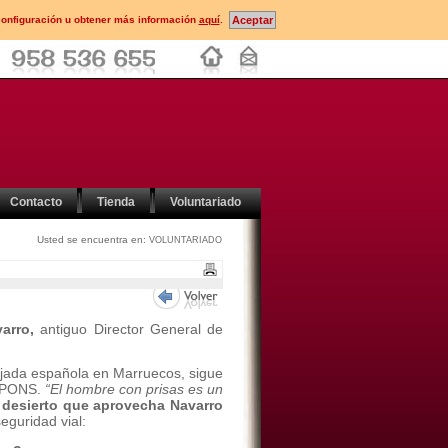
configuración u obtener más información
aquí
.
Contacto
Tienda
Voluntariado
Usted se encuentra en:
VOLUNTARIADO
arro,
antiguo Director General de
ajada española en Marruecos, sigue
n PONS.
“El hombre con prisas es un
l desierto que aprovecha Navarro
guridad vial: