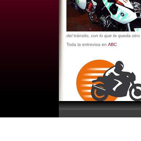
del tránsito, con lo que te queda otro
Toda la entrevisa en
ABC