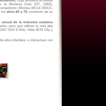
entativos,
cuya temática se puede
plo la Montesa Cota 247, 1968),
as, competición (Monlau MC14 250CC,
 los
años 60 y 70,
momento de su
 actual de la industria catalana
os, pero que utilizan la más alta
, GAS GAS E-Kids, Volta BCN City y
 ellos infantiles; o interactuar con