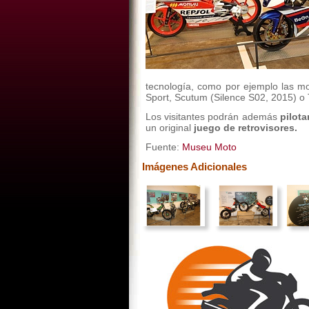
tecnología, como por ejemplo las mo
Sport, Scutum (Silence S02, 2015) o 
Los visitantes podrán además
pilota
un original
juego de retrovisores.
Fuente:
Museu Moto
Imágenes Adicionales