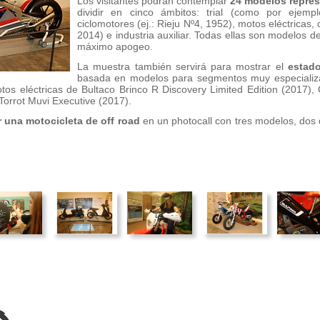
Los visitantes podrán contemplar
24 modelos repres
dividir en cinco ámbitos: trial (como por ejem
ciclomotores (ej.: Rieju Nº4, 1952), motos eléctric
2014) e industria auxiliar. Todas ellas son modelos de
máximo apogeo.
La muestra también servirá para mostrar el
estado
basada en modelos para segmentos muy especializad
tos eléctricas de Bultaco Brinco R Discovery Limited Edition (2017)
Torrot Muvi Executive (2017).
r una motocicleta de off road
en un photocall con tres modelos, dos de