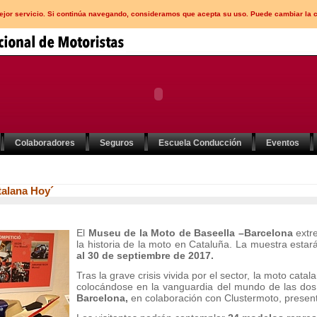
mejor servicio. Si continúa navegando, consideramos que acepta su uso. Puede cambiar la 
Colaboradores
Seguros
Escuela Conducción
Eventos
talana Hoy´
El
Museu de la Moto de Baseella –Barcelona
extr
la historia de la moto en Cataluña. La muestra estará
al 30 de septiembre de 2017.
Tras la grave crisis vivida por el sector, la moto cata
colocándose en la vanguardia del mundo de las do
Barcelona,
en colaboración con Clustermoto, present