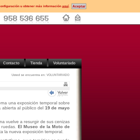
configuración u obtener más información
aquí
.
Contacto
Tienda
Voluntariado
Usted se encuentra en:
VOLUNTARIADO
ema una exposición temporal sobre
 abierta al público del
19 de mayo
lana vuelve a resurgir de sus cenizas
s ruedas.
El Museo de la Moto de
a la nueva exposición temporal.