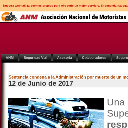
Nuestra web utiliza cookies propias para ofrecerle un mejor servicio. Si continúa nav
ANM
Seguridad Vial
Asesoría
Colaboradores
Segur
Sentencia condena a la Administración por muerte de un mot
12 de Junio de 2017
Una 
Supe
resp