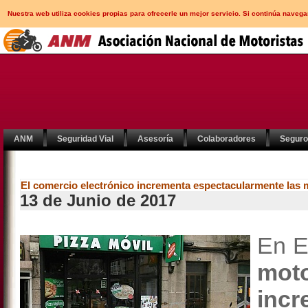
Nuestra web utiliza cookies propias para ofrecerle un mejor servicio. Si continúa nav
ANM
Seguridad Vial
Asesoría
Colaboradores
Segur
El comercio electrónico incrementa espectacularmente las 
13 de Junio de 2017
En E
moto
inc