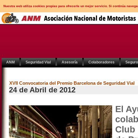
Nuestra web utiliza cookies propias para ofrecerle un mejor servicio. Si continúa nav
ANM
Seguridad Vial
Asesoría
Colaboradores
Segur
XVII Convocatoria del Premio Barcelona de Seguridad Vial
24 de Abril de 2012
El A
colab
Club 