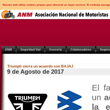
Nuestra web utiliza cookies propias para ofrecerle un mejor servicio. Si continúa nav
ANM
Seguridad Vial
Asesoría
Colaboradores
Segur
Triumph cierra un acuerdo con BAJAJ
9 de Agosto de 2017
El f
un
a
la 