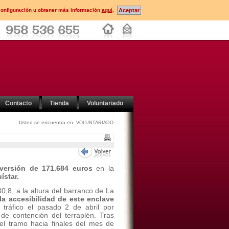
configuración u obtener más información
aquí
.
Contacto
Tienda
Voluntariado
Usted se encuentra en:
VOLUNTARIADO
versión de 171.684 euros
en la
ístar.
0,8, a la altura del barranco de La
 la accesibilidad de este enclave
tráfico el pasado 2 de abril por
de contención del terraplén. Tras
á el tramo hacia finales del mes de