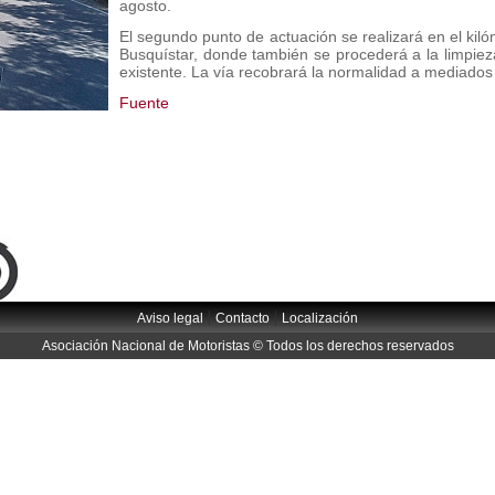
agosto.
El segundo punto de actuación se realizará en el kiló
Busquístar, donde también se procederá a la limpie
existente. La vía recobrará la normalidad a mediados
Fuente
|
|
Aviso legal
Contacto
Localización
Asociación Nacional de Motoristas © Todos los derechos reservados