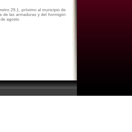
metro 29,1, próximo al municipio de
za de las armaduras y del hormigón
 de agosto.