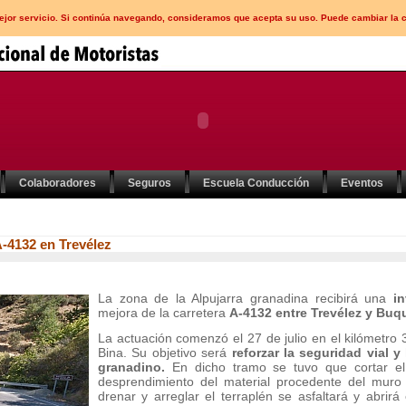
mejor servicio. Si continúa navegando, consideramos que acepta su uso. Puede cambiar la 
Colaboradores
Seguros
Escuela Conducción
Eventos
-4132 en Trevélez
La zona de la Alpujarra granadina recibirá una
in
mejora de la carretera
A-4132 entre Trevélez y Buqu
La actuación comenzó el 27 de julio en el kilómetro 3
Bina. Su objetivo será
reforzar la seguridad vial y
granadino.
En dicho tramo se tuvo que cortar el 
desprendimiento del material procedente del muro 
drenar y arreglar el terraplén se asfaltará y abrir