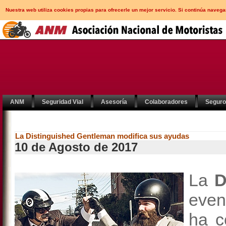
Nuestra web utiliza cookies propias para ofrecerle un mejor servicio. Si continúa nav
ANM
Seguridad Vial
Asesoría
Colaboradores
Segur
La Distinguished Gentleman modifica sus ayudas
10 de Agosto de 2017
La
D
even
ha c