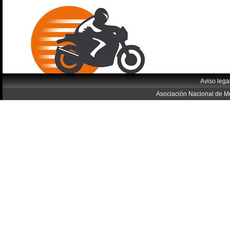
Aviso lega
Asociación Nacional de Mo