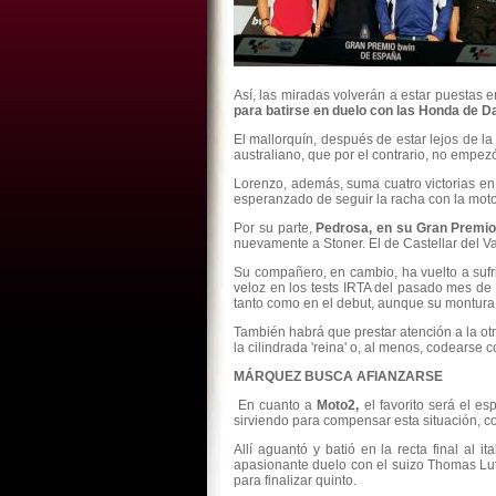
Así, las miradas volverán a estar puestas en
para batirse en duelo con las Honda de D
El mallorquín, después de estar lejos de l
australiano, que por el contrario, no empe
Lorenzo, además, suma cuatro victorias en
esperanzado de seguir la racha con la moto
Por su parte,
Pedrosa,
en su Gran Premio
nuevamente a Stoner. El de Castellar del V
Su compañero, en cambio, ha vuelto a sufri
veloz en los tests IRTA del pasado mes de 
tanto como en el debut, aunque su montura 
También habrá que prestar atención a la ot
la cilindrada 'reina' o, al menos, codearse c
MÁRQUEZ BUSCA AFIANZARSE
En cuanto a
Moto2,
el favorito será el e
sirviendo para compensar esta situación, c
Allí aguantó y batió en la recta final al
apasionante duelo con el suizo Thomas Luth
para finalizar quinto.