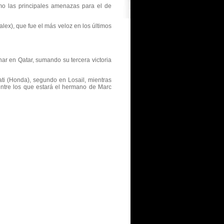
omo las principales amenazas para el de
alex), que fue el más veloz en los últimos
ar en Qatar, sumando su tercera victoria
ati (Honda), segundo en Losail, mientras
 entre los que estará el hermano de Marc