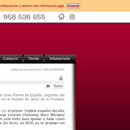
configuración u obtener más información
aquí
.
Contacto
Tienda
Voluntariado
Usted se encuentra en:
VOLUNTARIADO
n el Gran Premio de España, segunda cita
 en el trazado de Jerez de la Frontera,
, con
el primer "triplete español del año,
 Jorge Lorenzo (Yamaha), Marc Márquez
r este éxito para igualar a Italia como
a. En Jerez, en 2010, ya se produjo con