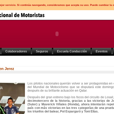
mejor servicio. Si continúa navegando, consideramos que acepta su uso. Puede cambiar la 
Colaboradores
Seguros
Escuela Conducción
Eventos
en Jerez
Los pilotos nacionales querrán volver a ser protagonistas e
del Mundial de Motociclismo que se disputará este domingo
después de su brillante actuación en Qatar.
Después del gran estreno bajo los focos del circuito de Losail
decimotercero de la historia, gracias a las victorias de
(Suter) y Maverick Viñales (Honda), ahora intentarán repeti
país con más victorias en las tres categorías de una prueb
los triunfos del balear, Pol Espargaró y Toni Elías.