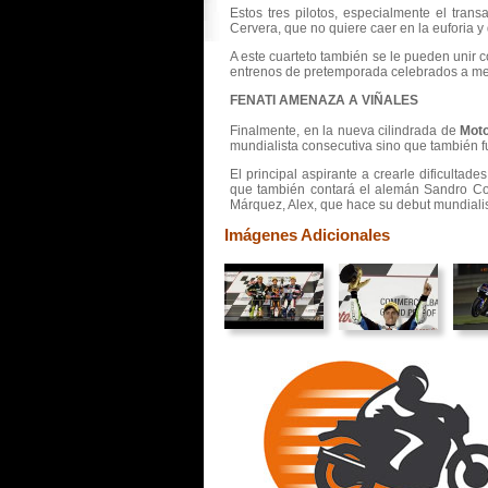
Estos tres pilotos, especialmente el tra
Cervera, que no quiere caer en la euforia y
A este cuarteto también se le pueden unir co
entrenos de pretemporada celebrados a me
FENATI AMENAZA A VIÑALES
Finalmente, en la nueva cilindrada de
Mot
mundialista consecutiva sino que también fue
El principal aspirante a crearle dificulta
que también contará el alemán Sandro Cort
Márquez, Alex, que hace su debut mundialis
Imágenes Adicionales