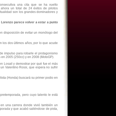
onsecutiva una cita que se ha vuelto
 ahora un total de 24 éxitos de pilotos
ctualidad son los grandes dominadores y
Lorenzo parece volver a estar a punto
 en disposición de evitar un monólogo del
n los dos últimos años, por lo que acude
a de impulso para robarle el protagonismo
os en 2005 (250cc) y en 2008 (MotoGP).
 en Losail y demostrar por qué fue el más
un Valentino Rossi, que espera no sufrir
tista (Honda) buscará su primer podio en
retemporada, pero cuyo talento le está
, en una carrera donde vivió también un
emporada y que acabó saliéndose de pista,