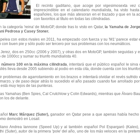
El recinto gaditano, que acoge por vigesimosexta vez c
imprescindible en el calendario mundialista, ha visto hasta
españoles, los que más atesoran en el trazado y que en la a
con favoritos al título en todas las cilindradas.
 la categoría 'reina' de MotoGP, donde tras lo visto en Qatar,
la Yamaha de Jorge 
ani Pedrosa y Casey Stoner.
a pelea con estos rivales en 2011, ha empezado con fuerza y su 'M1' parece estar
zó con buen pie y sólo pudo ser tercero por sus problemas con los neumáticos.
 Jerez, dos en 250cc (2006 y 2007), y otras dos en MotoGP, también seguidas y e
 de 1000cc y sumar su triunfo mundialista 40.
 número 100 en la máxima cilindrada
, intentará que el público español le sirv
allés lleva desde 2005 subiendo al podio en esta cita, donde cuenta con los triunf
r problemas de agarrotamiento en los brazos e intentará olvidar el revés sufrido
marzo, y de paso dejar atrás lo sucedido el año pasado cuando fue arrollado por 
está muy lejos de las punteras.
ras Yamahas (Ben Spies, Cal Crutchlow y Colin Edwards), mientras que Álvaro Bau
on los de delante.
spañol
Marc Márquez (Suter),
ganador en Qatar pese a que apenas había hecho p
omo demostró en Losail.
 italiano Andrea Iannone (Speed Up) y al también español Pol Espargaró (Kalex)
i (Suter), autor de la primera 'pole' del año, uno de los más veloces en la pret