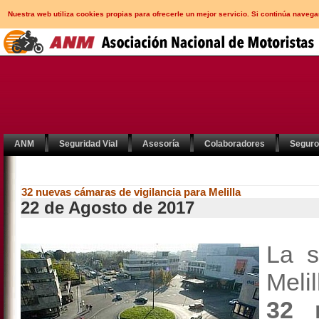
Nuestra web utiliza cookies propias para ofrecerle un mejor servicio. Si continúa nav
ANM
Seguridad Vial
Asesoría
Colaboradores
Segur
32 nuevas cámaras de vigilancia para Melilla
22 de Agosto de 2017
La s
Meli
32 