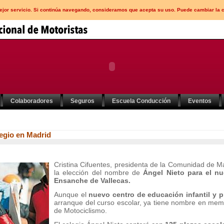
mejor servicio. Si continúa navegando, consideramos que acepta su uso. Puede cambiar la 
Colaboradores
Seguros
Escuela Conducción
Eventos
egio en Madrid
Cristina Cifuentes, presidenta de la Comunidad de M
la elección del nombre de
Ángel Nieto para el nu
Ensanche de Vallecas.
Aunque el
nuevo centro de educación infantil y p
arranque del curso escolar, ya tiene nombre en m
de Motociclismo.