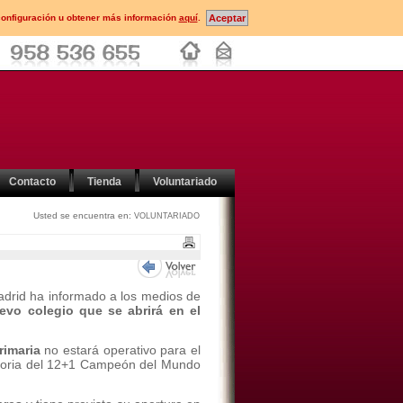
configuración u obtener más información
aquí
.
Contacto
Tienda
Voluntariado
Usted se encuentra en:
VOLUNTARIADO
adrid ha informado a los medios de
evo colegio que se abrirá en el
rimaria
no estará operativo para el
emoria del 12+1 Campeón del Mundo