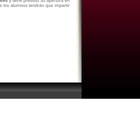
ares
y tiene previsto su apertura en
 los alumnos tendrán que impartir