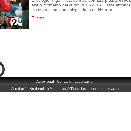
El colegio Ángel Nieto contará con
125 plazas escol
algún momento del curso 2017-2018. Hasta entonces
clase en el antiguo colegio Juan de Herrera.
Fuente
|
|
Aviso legal
Contacto
Localización
Asociación Nacional de Motoristas © Todos los derechos reservados