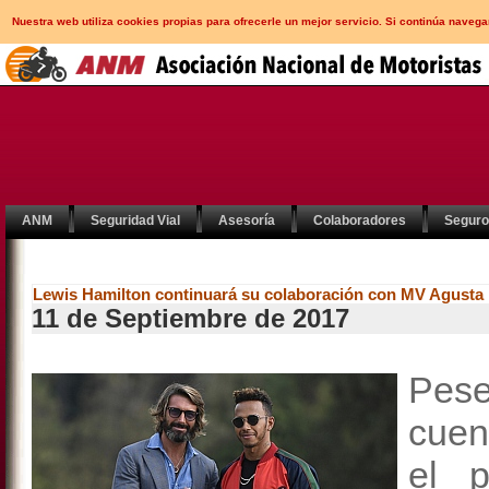
Nuestra web utiliza cookies propias para ofrecerle un mejor servicio. Si continúa nav
ANM
Seguridad Vial
Asesoría
Colaboradores
Segur
Lewis Hamilton continuará su colaboración con MV Agusta
11 de Septiembre de 2017
Pes
cuen
el 