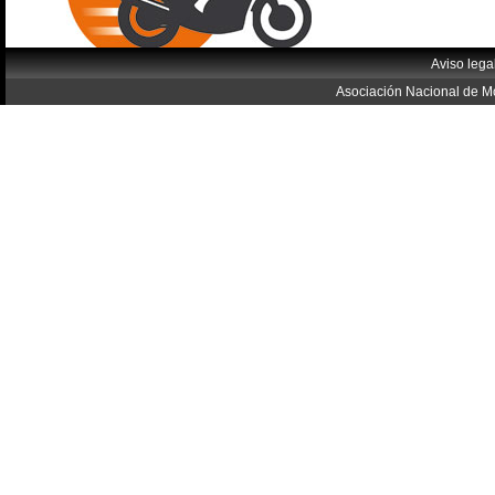
Aviso lega
Asociación Nacional de Mo