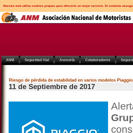
Nuestra web utiliza cookies propias para ofrecerle un mejor servicio. Si continúa nav
ANM
Seguridad Vial
Asesoría
Colaboradores
Segur
Riesgo de pérdida de estabilidad en varios modelos Piaggio
11 de Septiembre de 2017
Aler
Grup
con