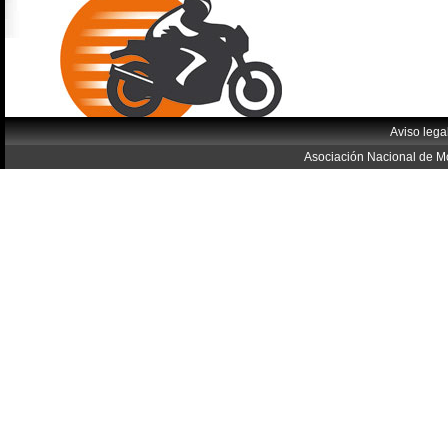
Aviso lega
Asociación Nacional de Mo