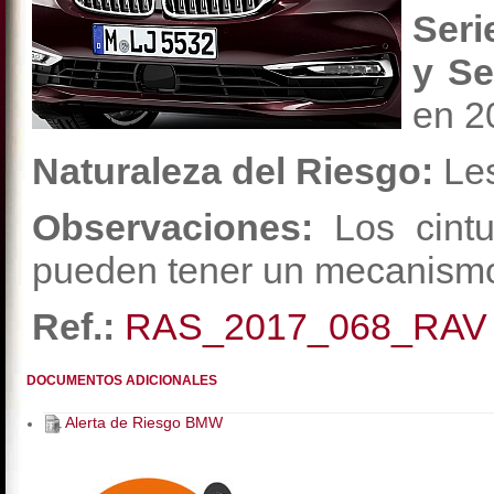
Seri
y Se
en 2
Naturaleza del Riesgo:
Le
Observaciones:
Los cintu
pueden tener un mecanismo
Ref.:
RAS_2017_068_RAV
DOCUMENTOS ADICIONALES
Alerta de Riesgo BMW