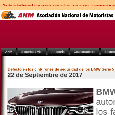
Nuestra web utiliza cookies propias para ofrecerle un mejor servicio. Si continúa nav
ANM
Seguridad Vial
Asesoría
Colaboradores
Segur
Defecto en los cinturones de seguridad de los BMW Serie 5 
22 de Septiembre de 2017
BM
auto
los 