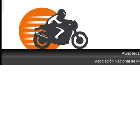
Aviso lega
Asociación Nacional de Mo