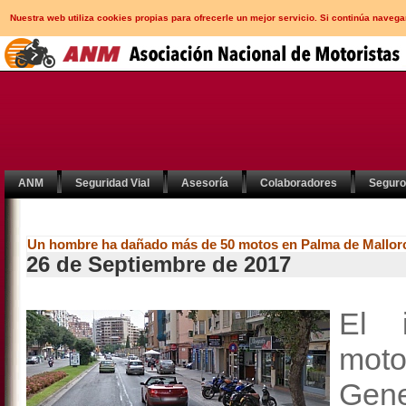
Nuestra web utiliza cookies propias para ofrecerle un mejor servicio. Si continúa nav
ANM
Seguridad Vial
Asesoría
Colaboradores
Segur
Un hombre ha dañado más de 50 motos en Palma de Mallor
26 de Septiembre de 2017
El 
moto
Gen