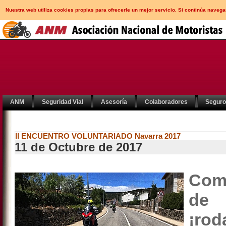
Nuestra web utiliza cookies propias para ofrecerle un mejor servicio. Si continúa nav
ANM
Seguridad Vial
Asesoría
Colaboradores
Segur
II ENCUENTRO VOLUNTARIADO Navarra 2017
11 de Octubre de 2017
Com
de 
¡rod