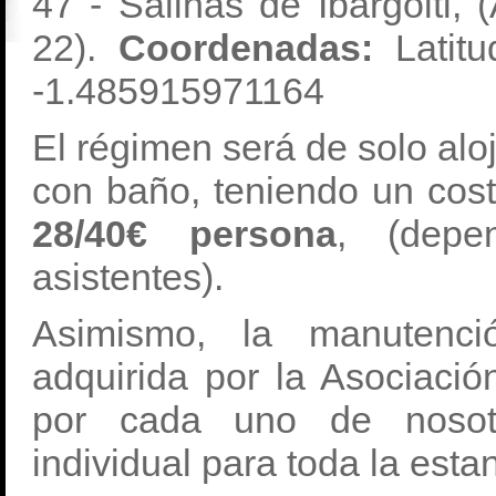
47 - Salinas de Ibargoiti, 
22).
Coordenadas:
Latitu
-1.485915971164
El régimen será de solo alo
con baño, teniendo un cos
28/40€ persona
, (depe
asistentes).
Asimismo, la manutenci
adquirida por la Asociaci
por cada uno de nosotr
individual para toda la est