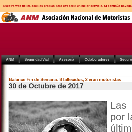
Nuestra web utiliza cookies propias para ofrecerle un mejor servicio. Si continúa nav
ANM
Seguridad Vial
Asesoría
Colaboradores
Segur
Balance Fin de Semana: 8 fallecidos, 2 eran motoristas
30 de Octubre de 2017
Las 
por 
últi