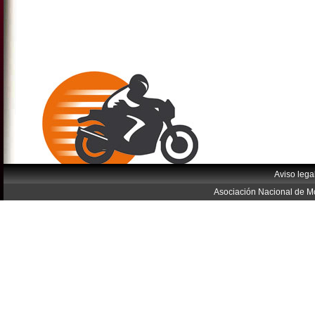
Aviso lega
Asociación Nacional de Mo