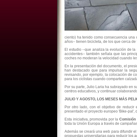
ciento) ha tenido como consecuencia una c
años-- tienen bicicleta, de los que cerca de 
El estudio --que analiza la evolución de l
accidentes-- también señala que las princi
coches no moderan la velocidad cuando les 
En la presentación del documento, el presid
han destacado que para impulsar la segu
revisando, por ejemplo, la colocación de c
para los ciclistas cuando comparten calzad
Por su parte, Julio Laria ha subrayado en 
centros educativos, y continuar colaboran
JULIO Y AGOSTO, LOS MESES MÁS PEL
Por otro lado, con el objetivo de reducir
presentado el proyecto europeo 'Bike-pal', d
Esta iniciativa, promovida por la
Comisión
toda la Unión Europa a través de campañas d
Además se creará una web para difundir el 
propuestas universitarias para reducir los a