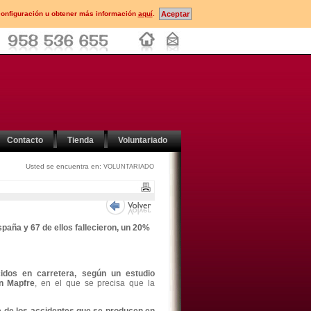
configuración u obtener más información
aquí
.
Contacto
Tienda
Voluntariado
Usted se encuentra en:
VOLUNTARIADO
spaña y 67 de ellos fallecieron, un 20%
cidos en carretera, según un estudio
n Mapfre
, en el que se precisa que la