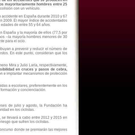
e de los accidentes que se producen en
dos mayoritariamente hombres entre 25
colisión con un vehículo.
 un accidente en España durante 2010 y 67
 en 2009. El mayor índice de accidentados
n edades de entre 55 y 64 años.
en España y la mayoría de ellos (77,5 por
anos --la mayoría hombres menores de 30
nte para el ocio.
ribuyan a prevenir y reducir el número de
uestos. En este punto, consideran que los
meno Mira y Julio Laria, respectivamente,
sibilidad en cruces y pasos de cebra,
ión e implantar mecanismos de protección
gidas a escolares, preferentemente en los
 formación y concienciación.
eses de julio y agosto, la Fundación ha
idad en los ciclistas.
, se llevará a cabo entre 2012 y 2015 en
esgo que sufren los ciclistas.
oncurso donde se premiarán las mejores