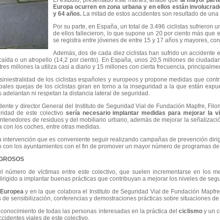
El estudio, presentado este martes, añade que
la mayor part
Europa ocurren en zona urbana y en ellos están involucra
y 64 años.
La mitad de estos accidentes son resultado de una 
Por su parte, en España, un total de 3.496 ciclistas sufrieron
de ellos fallecieron, lo que supone un 20 por ciento más que
se registra entre jóvenes de entre 15 y 17 años y mayores, co
Además, dos de cada diez ciclistas han sufrido un accidente 
aída o un atropello (14,2 por ciento). En España, unos 20,5 millones de ciudad
tres millones la utiliza casi a diario y 15 millones con cierta frecuencia, principalme
a siniestralidad de los ciclistas españoles y europeos y propone medidas que cont
pales quejas de los ciclistas giran en torno a la inseguridad a la que están exp
adelantan ni respetan la distancia lateral de seguridad.
ente y director General del Instituto de Seguridad Vial de Fundación Mapfre, Filo
ridad de este colectivo
sería necesario implantar medidas para mejorar la vi
ontenedores de residuos y del mobiliario urbano, además de mejorar la señalizac
a con los coches, entre otras medidas.
su intervención que es conveniente seguir realizando campañas de prevención diri
do con los ayuntamientos con el fin de promover un mayor número de programas de
IGROSOS
 el número de víctimas entre este colectivo, que suelen incrementarse en los m
irigido a implantar buenas prácticas que contribuyan a mejorar los niveles de segur
 Europea
y en la que colabora el Instituto de Seguridad Vial de Fundación Mapfre
e sensibilización, conferencias y demostraciones prácticas sobre situaciones de ri
conocimiento de todas las personas interesadas en la práctica del
ciclismo
y un c
ccidentes viales de este colectivo.