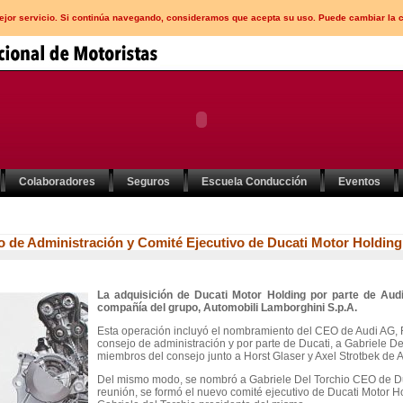
mejor servicio. Si continúa navegando, consideramos que acepta su uso. Puede cambiar la 
Colaboradores
Seguros
Escuela Conducción
Eventos
 de Administración y Comité Ejecutivo de Ducati Motor Holding
La adquisición de
Ducati Motor
Holding por parte de Aud
compañía del grupo, Automobili Lamborghini S.p.A.
Esta operación incluyó el nombramiento del CEO de Audi AG, R
consejo de administración y por parte de Ducati, a Gabriele D
miembros del consejo junto a Horst Glaser y Axel Strotbek de 
Del mismo modo, se nombró a Gabriele Del Torchio CEO de
D
reunión, se formó el nuevo comité ejecutivo de
Ducati Motor
Ho