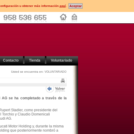
configuración u obtener más información
aquí
.
Contacto
Tienda
Voluntariado
Usted se encuentra en:
VOLUNTARIADO
i AG se ha completado a través de la
upert Stadler, como presidente del
el Torchio y Claudio Domenicali
Audi AG.
ucati Motor
Holding y, durante la misma
lding que posteriormente nombró a