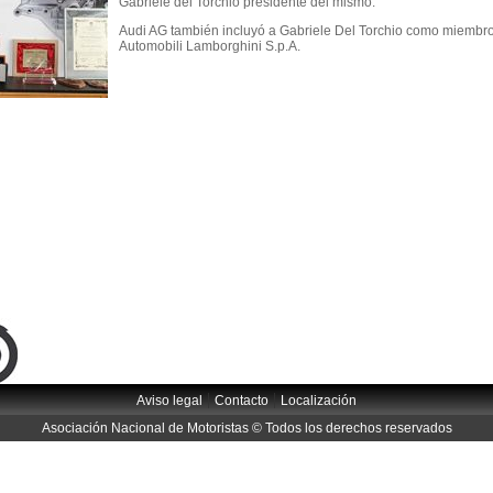
Gabriele del Torchio presidente del mismo.
Audi AG también incluyó a Gabriele Del Torchio como miembro
Automobili Lamborghini S.p.A.
|
|
Aviso legal
Contacto
Localización
Asociación Nacional de Motoristas © Todos los derechos reservados